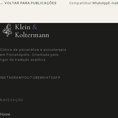
WhatsApp
E-mail
← VOLTAR PARA PUBLICAÇÕES
Compartilhar:
Klein
&
Koltermann
Clínica de psicanálise e psicoterapia
em Florianópolis. Orientada pelo
rigor da tradição analítica.
INSTAGRAM
YOUTUBE
WHATSAPP
NAVEGAÇÃO
Home